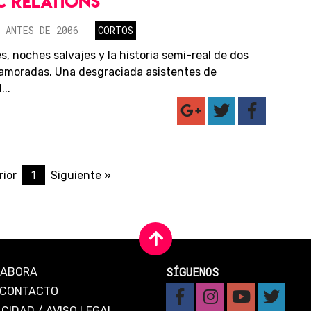
C RELATIONS
 ANTES DE 2006
CORTOS
s, noches salvajes y la historia semi-real de dos
amoradas. Una desgraciada asistentes de
..
1
rior
Siguiente »
SÍGUENOS
LABORA
CONTACTO
ACIDAD
/
AVISO LEGAL