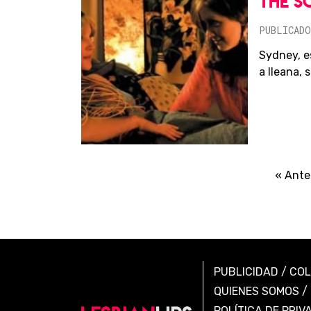
THE S
PUBLICADO
Sydney, e
a Ileana, 
« Ante
PUBLICIDAD
/
CO
QUIENES SOMOS
/
POLÍTICA DE PRIV