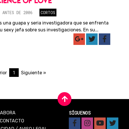
CIENCE OF LOVE
 ANTES DE 2006
CORTOS
s una guapa y seria investigadora que se enfrenta
su sexy jefa sobre sus investigaciones. En su...
1
rior
Siguiente »
SÍGUENOS
LABORA
CONTACTO
ACIDAD
/
AVISO LEGAL