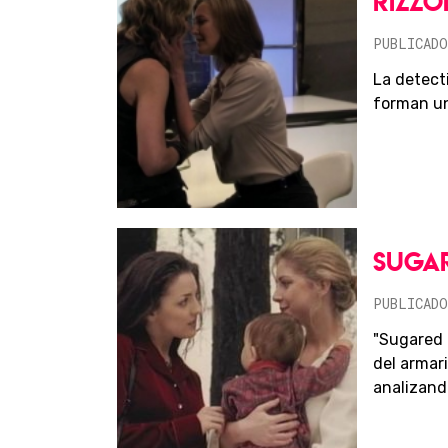
RIZZOL
PUBLICADO
La detecti
forman un
SUGAR
PUBLICADO
"Sugared 
del armari
analizando