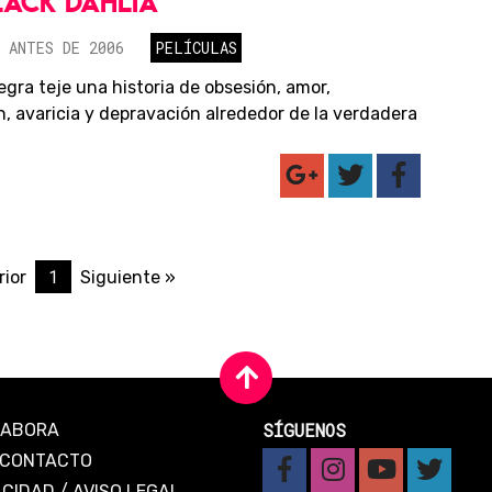
LACK DAHLIA
 ANTES DE 2006
PELÍCULAS
egra teje una historia de obsesión, amor,
n, avaricia y depravación alrededor de la verdadera
1
rior
Siguiente »
SÍGUENOS
LABORA
CONTACTO
ACIDAD
/
AVISO LEGAL