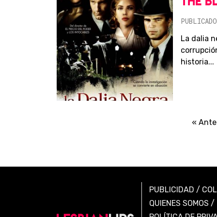
THE B
PUBLICADO
La dalia n
corrupció
historia...
« Ante
PUBLICIDAD
/
CO
QUIENES SOMOS
/
POLÍTICA DE PRIV