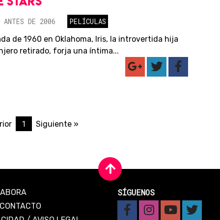
E STARS
 ANTES DE 2006
PELÍCULAS
da de 1960 en Oklahoma, Iris, la introvertida hija
jero retirado, forja una íntima...
1
rior
Siguiente »
SÍGUENOS
LABORA
CONTACTO
ACIDAD
/
AVISO LEGAL