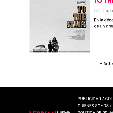
TO TH
PUBLICADO
En la déca
de un gran
« Ante
PUBLICIDAD
/
CO
QUIENES SOMOS
/
POLÍTICA DE PRIV