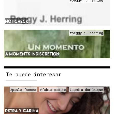
#peggy j. herring
HOT CHECK
#peggy j. herring
A MOMENT'S INDISCRETION
Te puede interesar
#paula foncea
#fabia castro
#sandra dominique
PETRA Y CARINA