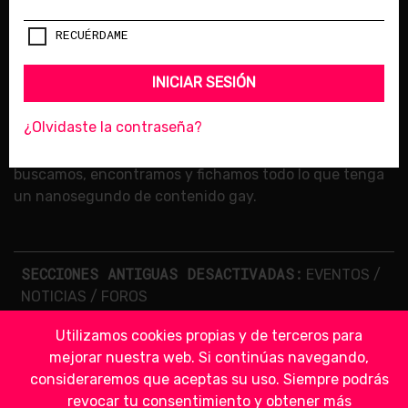
© 2018 LESBIAN LIPS /
LICENCIA DE CONTENIDOS
RECUÉRDAME
SÍGUENOS
INICIAR SESIÓN
¿Olvidaste la contraseña?
BIENVENIDA A LESBIAN LIPS
, el sitio de Internet donde
buscamos, encontramos y fichamos todo lo que tenga
un nanosegundo de contenido gay.
SECCIONES ANTIGUAS DESACTIVADAS:
EVENTOS
/
NOTICIAS
/
FOROS
Utilizamos cookies propias y de terceros para
mejorar nuestra web. Si continúas navegando,
consideraremos que aceptas su uso. Siempre podrás
revocar tu consentimiento y obtener más