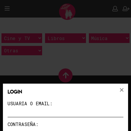
×
Login
USUARIA O EMAIL:
PUBLICIDAD
/
COLABORA
QUIENES SOMOS
/
CONTACTO
CONTRASEÑA:
POLÍTICA DE PRIVACIDAD
/
AVISO LEGAL