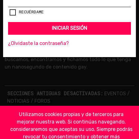
© 2018 LESBIAN LIPS /
LICENCIA DE CONTENIDOS
RECUÉRDAME
SÍGUENOS
INICIAR SESIÓN
¿Olvidaste la contraseña?
BIENVENIDA A LESBIAN LIPS
, el sitio de Internet donde
buscamos, encontramos y fichamos todo lo que tenga
un nanosegundo de contenido gay.
SECCIONES ANTIGUAS DESACTIVADAS:
EVENTOS
/
NOTICIAS
/
FOROS
Utilizamos cookies propias y de terceros para
mejorar nuestra web. Si continúas navegando,
consideraremos que aceptas su uso. Siempre podrás
revocar tu consentimiento y obtener más