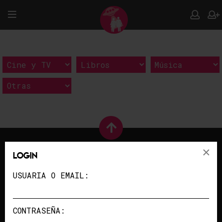
×
Login
USUARIA O EMAIL:
PUBLICIDAD
/
COLABORA
QUIENES SOMOS
/
CONTACTO
CONTRASEÑA:
POLÍTICA DE PRIVACIDAD
/
AVISO LEGAL