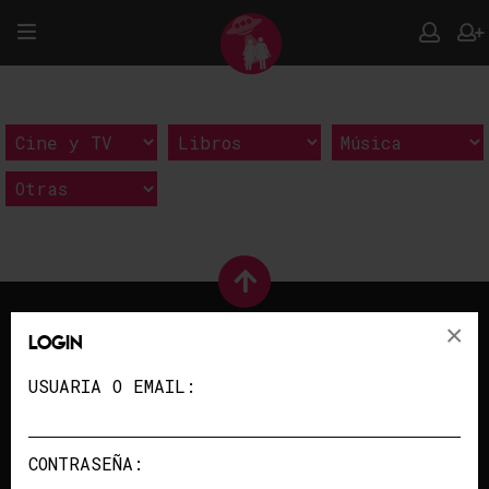
×
Login
USUARIA O EMAIL:
PUBLICIDAD
/
COLABORA
QUIENES SOMOS
/
CONTACTO
CONTRASEÑA:
POLÍTICA DE PRIVACIDAD
/
AVISO LEGAL