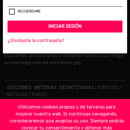
© 2018 LESBIAN LIPS /
LICENCIA DE CONTENIDOS
RECUÉRDAME
SÍGUENOS
INICIAR SESIÓN
¿Olvidaste la contraseña?
BIENVENIDA A LESBIAN LIPS
, el sitio de Internet donde
buscamos, encontramos y fichamos todo lo que tenga
un nanosegundo de contenido gay.
SECCIONES ANTIGUAS DESACTIVADAS:
EVENTOS
/
NOTICIAS
/
FOROS
Utilizamos cookies propias y de terceros para
mejorar nuestra web. Si continúas navegando,
consideraremos que aceptas su uso. Siempre podrás
revocar tu consentimiento y obtener más