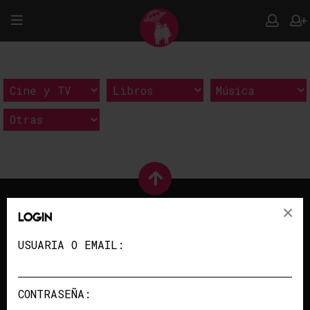
×
Login
USUARIA O EMAIL:
PUBLICIDAD
/
COLABORA
QUIENES SOMOS
/
CONTACTO
CONTRASEÑA:
POLÍTICA DE PRIVACIDAD
/
AVISO LEGAL