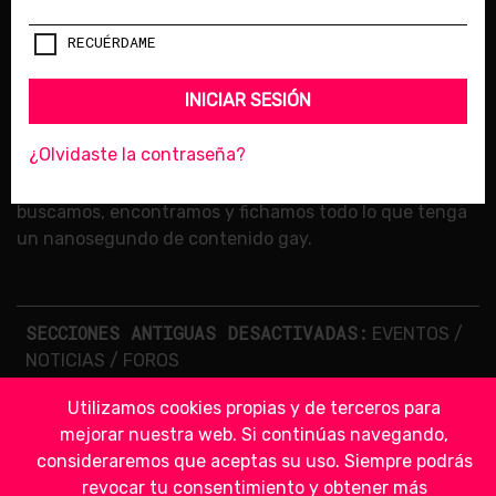
© 2018 LESBIAN LIPS /
LICENCIA DE CONTENIDOS
RECUÉRDAME
SÍGUENOS
INICIAR SESIÓN
¿Olvidaste la contraseña?
BIENVENIDA A LESBIAN LIPS
, el sitio de Internet donde
buscamos, encontramos y fichamos todo lo que tenga
un nanosegundo de contenido gay.
SECCIONES ANTIGUAS DESACTIVADAS:
EVENTOS
/
NOTICIAS
/
FOROS
Utilizamos cookies propias y de terceros para
mejorar nuestra web. Si continúas navegando,
consideraremos que aceptas su uso. Siempre podrás
revocar tu consentimiento y obtener más