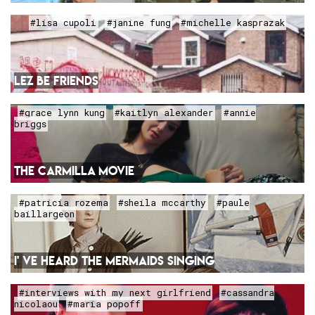
#lisa cupoli
#janine fung
#michelle kasprazak
LEZ BE FRIENDS
#grace lynn kung
#kaitlyn alexander
#annie
briggs
THE CARMILLA MOVIE
#patricia rozema
#sheila mccarthy
#paule
baillargeon
I' VE HEARD THE MERMAIDS SINGING
#interviews with my next girlfriend
#cassandra
nicolaou
#maria popoff