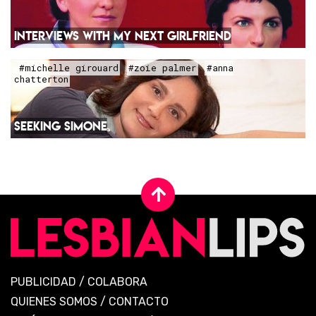
INTERVIEWS WITH MY NEXT GIRLFRIEND
#michelle girouard
#zoie palmer
#anna
chatterton
SEEKING SIMONE
PUBLICIDAD
/
COLABORA
QUIENES SOMOS
/
CONTACTO