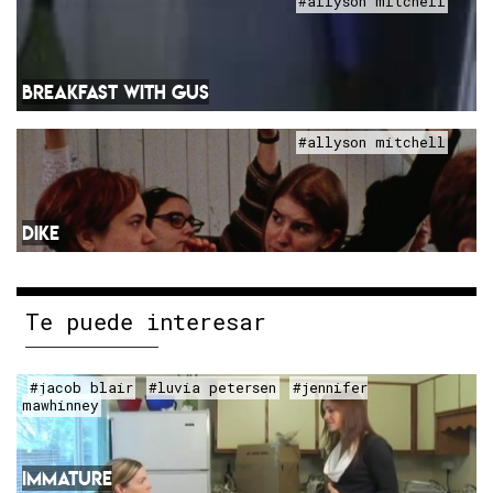
#allyson mitchell
BREAKFAST WITH GUS
#allyson mitchell
DIKE
Te puede interesar
#jacob blair
#luvia petersen
#jennifer
mawhinney
IMMATURE