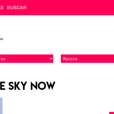
AS
he sky now