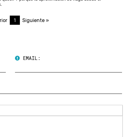
.
1
rior
Siguiente »
EMAIL: