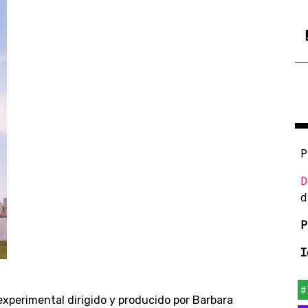
P
D
d
P
I
#
experimental dirigido y producido por Barbara