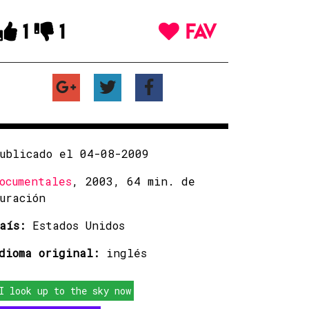
1
1
FAV
ublicado el 04-08-2009
ocumentales
, 2003, 64 min. de
uración
aís:
Estados Unidos
dioma original:
inglés
I look up to the sky now