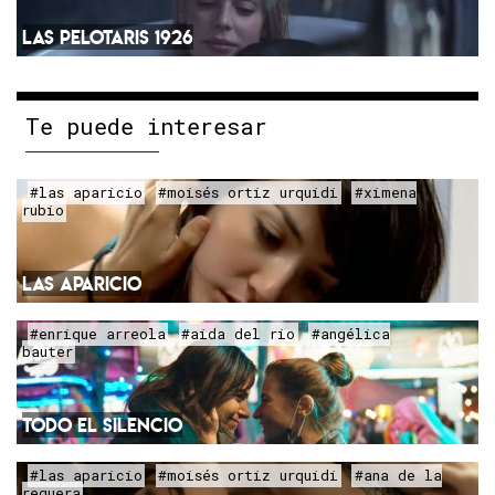
LAS PELOTARIS 1926
Te puede interesar
#las aparicio
#moisés ortiz urquidi
#ximena
rubio
LAS APARICIO
#enrique arreola
#aida del rio
#angélica
bauter
TODO EL SILENCIO
#las aparicio
#moisés ortiz urquidi
#ana de la
reguera