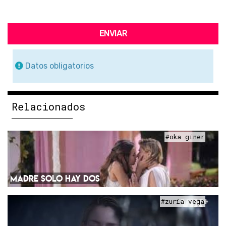
ENVIAR
Datos obligatorios
Relacionados
#oka giner
MADRE SOLO HAY DOS
#zuria vega