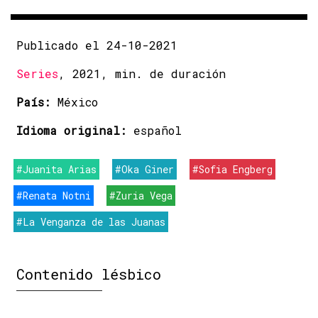
Publicado el 24-10-2021
Series
, 2021, min. de duración
País:
México
Idioma original:
español
#Juanita Arias
#Oka Giner
#Sofia Engberg
#Renata Notni
#Zuria Vega
#La Venganza de las Juanas
Contenido lésbico