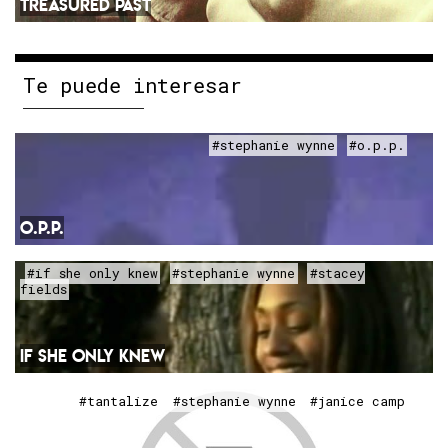
TREASURED PAST
Te puede interesar
#stephanie wynne
#o.p.p.
O.P.P.
#if she only knew
#stephanie wynne
#stacey
fields
IF SHE ONLY KNEW
#tantalize
#stephanie wynne
#janice camp