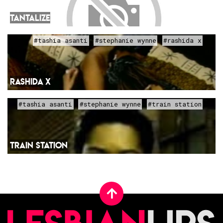
TANTALIZE
#tashia asanti
#stephanie wynne
#rashida x
RASHIDA X
#tashia asanti
#stephanie wynne
#train station
TRAIN STATION