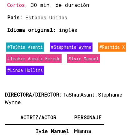
Cortos
, 30 min. de duración
País:
Estados Unidos
Idioma original:
inglés
#TaShia Asanti
#Stephanie Wynne
#Rashida X
#Tashia Asanti-Karade
#Ivie Manuel
#Linda Hollins
DIRECTORA/DIRECTOR:
TaShia Asanti, Stephanie
Wynne
ACTRIZ/ACTOR
PERSONAJE
Ivie Manuel
Mianna