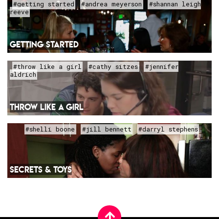
#getting started
#andrea meyerson
#shannan leigh
reeve
GETTING STARTED
#throw like a girl
#cathy sitzes
#jennifer
aldrich
THROW LIKE A GIRL
#shelli boone
#jill bennett
#darryl stephens
SECRETS & TOYS