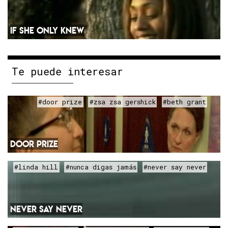
IF SHE ONLY KNEW
Te puede interesar
#door prize
#zsa zsa gershick
#beth grant
DOOR PRIZE
#linda hill
#nunca digas jamás
#never say never
NEVER SAY NEVER