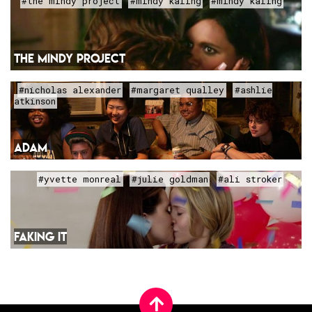
#the mindy project
#mindy kaling
#mindy kaling
THE MINDY PROJECT
#nicholas alexander
#margaret qualley
#ashlie
atkinson
ADAM
#yvette monreal
#julie goldman
#ali stroker
FAKING IT