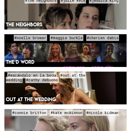
#the neighbors
#julie keck
#jessica king
THE NEIGHBORS
#noelle brower
#maggie burkle
#cherien dabis
THE D WORD
#escándalo en la boda
#out at the
wedding
#cathy debuono
OUT AT THE WEDDING
#connie britton
#kate mckinnon
#nicole kidman