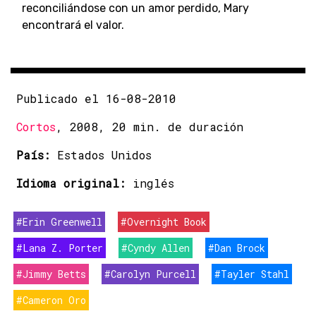
reconciliándose con un amor perdido, Mary
encontrará el valor.
Publicado el 16-08-2010
Cortos
, 2008, 20 min. de duración
País:
Estados Unidos
Idioma original:
inglés
#Erin Greenwell
#Overnight Book
#Lana Z. Porter
#Cyndy Allen
#Dan Brock
#Jimmy Betts
#Carolyn Purcell
#Tayler Stahl
#Cameron Oro