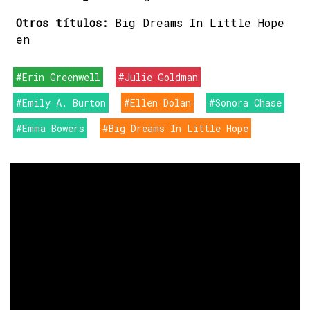
Otros títulos:
Big Dreams In Little Hope
en
#Erin Greenwell
#Julie Goldman
#Emily A. Burton
#Ellen Dolan
#Sonora Chase
#Emma Bowers
#Big Dreams In Little Hope