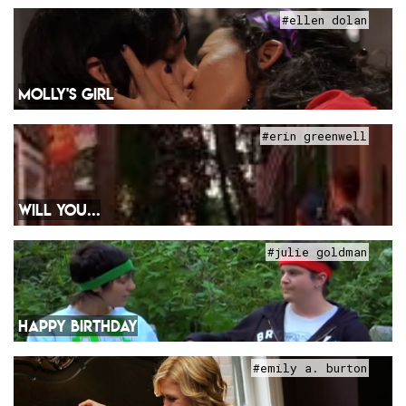
#ellen dolan
MOLLY'S GIRL
#erin greenwell
WILL YOU...
#julie goldman
HAPPY BIRTHDAY
#emily a. burton