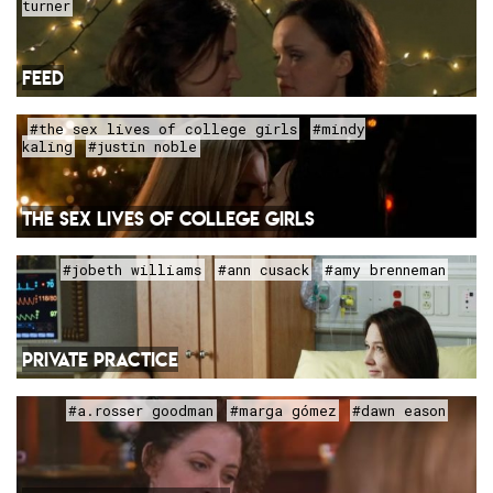
turner
FEED
#the sex lives of college girls
#mindy
kaling
#justin noble
THE SEX LIVES OF COLLEGE GIRLS
#jobeth williams
#ann cusack
#amy brenneman
PRIVATE PRACTICE
#a.rosser goodman
#marga gómez
#dawn eason