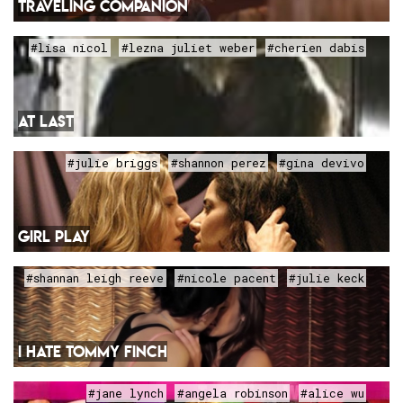
TRAVELING COMPANION
#lisa nicol
#lezna juliet weber
#cherien dabis
AT LAST
#julie briggs
#shannon perez
#gina devivo
GIRL PLAY
#shannan leigh reeve
#nicole pacent
#julie keck
I HATE TOMMY FINCH
#jane lynch
#angela robinson
#alice wu