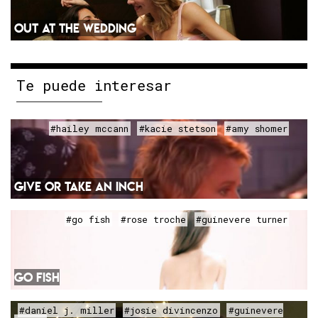
OUT AT THE WEDDING
Te puede interesar
#hailey mccann
#kacie stetson
#amy shomer
GIVE OR TAKE AN INCH
#go fish
#rose troche
#guinevere turner
GO FISH
#daniel j. miller
#josie divincenzo
#guinevere