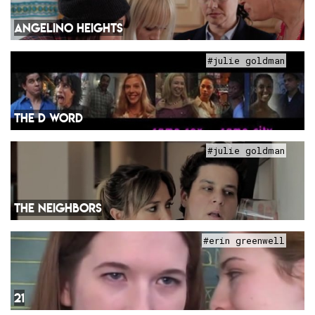
ANGELINO HEIGHTS
#julie goldman
THE D WORD
#julie goldman
THE NEIGHBORS
#erin greenwell
21