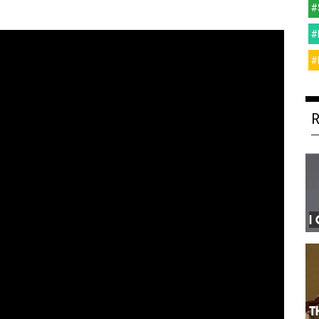
#
#
#
I
T