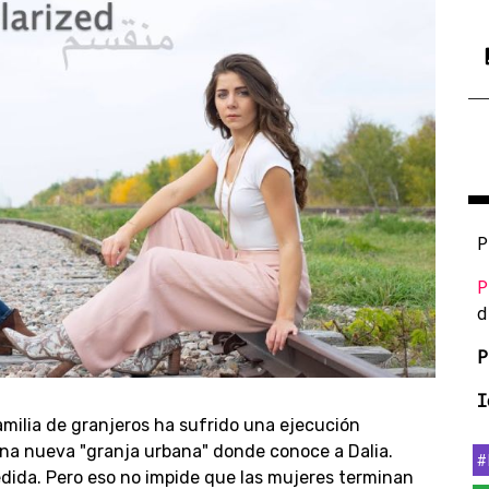
P
P
d
P
I
amilia de granjeros ha sufrido una ejecución
 una nueva "granja urbana" donde conoce a Dalia.
#
pedida. Pero eso no impide que las mujeres terminan