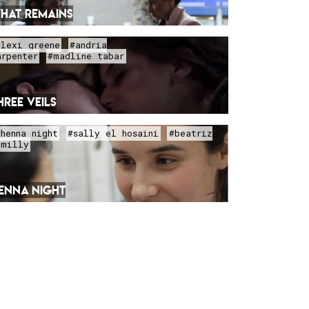
HAT REMAINS
#lexi greene
#andria
arpenter
#madline tabar
HREE VEILS
#henna night
#sally el hosaini
#beatriz
omilly
ENNA NIGHT