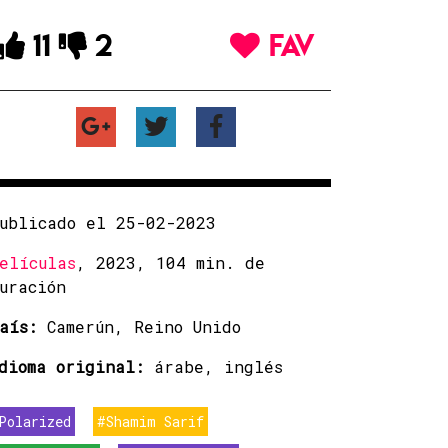
11
2
FAV
ublicado el 25-02-2023
elículas
, 2023, 104 min. de
uración
aís:
Camerún, Reino Unido
dioma original:
árabe, inglés
Polarized
#Shamim Sarif