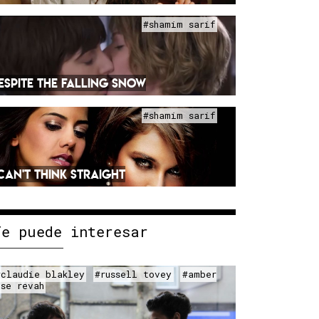
#shamim sarif
ESPITE THE FALLING SNOW
#shamim sarif
 CAN'T THINK STRAIGHT
Te puede interesar
#claudie blakley
#russell tovey
#amber
ose revah