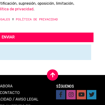
ificación, supresión, oposición, limitación,
lítica de privacidad
.
EGALES
Y
POLÍTICA DE PRIVACIDAD
ENVIAR
SÍGUENOS
LABORA
CONTACTO
ACIDAD
/
AVISO LEGAL