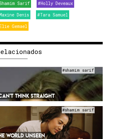
Shamim Sarif
#Holly Deveaux
Maxine Denis
#Tara Samuel
Elie Gemael
Relacionados
#shamim sarif
 CAN'T THINK STRAIGHT
#shamim sarif
HE WORLD UNSEEN