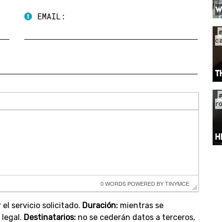
W
EMAIL:
c
T
r
H
0 WORDS
 POWERED BY 
TINYMCE
 el servicio solicitado.
Duración:
mientras se
 legal.
Destinatarios:
no se cederán datos a terceros,