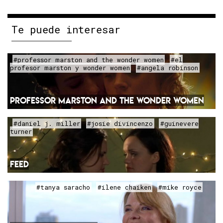
Te puede interesar
#professor marston and the wonder women
#el
profesor marston y wonder women
#angela robinson
PROFESSOR MARSTON AND THE WONDER WOMEN
#daniel j. miller
#josie divincenzo
#guinevere
turner
FEED
#tanya saracho
#ilene chaiken
#mike royce