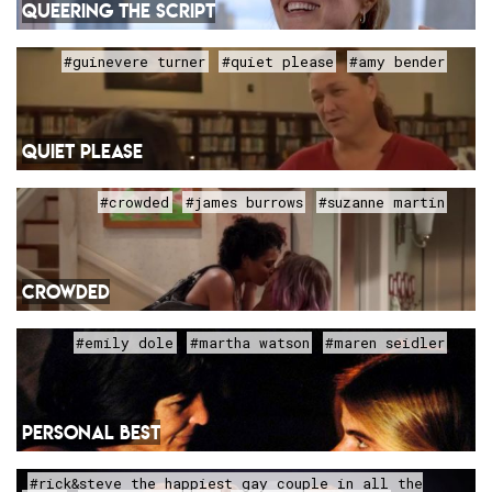
QUEERING THE SCRIPT
#guinevere turner
#quiet please
#amy bender
QUIET PLEASE
#crowded
#james burrows
#suzanne martin
CROWDED
#emily dole
#martha watson
#maren seidler
PERSONAL BEST
#rick&steve the happiest gay couple in all the