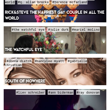
world
#q. allan brocka
#terence mcfarland
RICK&STEVE THE HAPPIEST GAY COUPLE IN ALL THE
WORLD
#the watchful eye
#julie durk
#mariel molino
THE WATCHFUL EYE
#donna dietch
#nancylee myatt
#gabrielle
christian
SOUTH OF NOWHERE
#liev schreiber
#ann biderman
#ray donovan