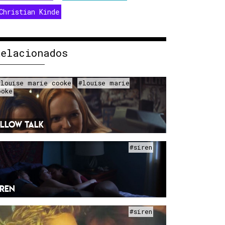
Christian Kinde
Relacionados
#louise marie cooke
#louise marie
ooke
ILLOW TALK
#siren
IREN
#siren