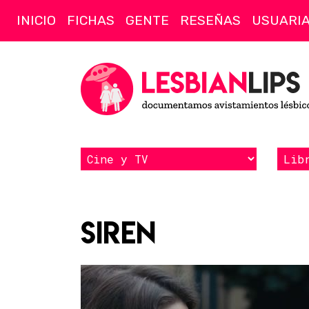
INICIO
FICHAS
GENTE
RESEÑAS
USUARI
Siren