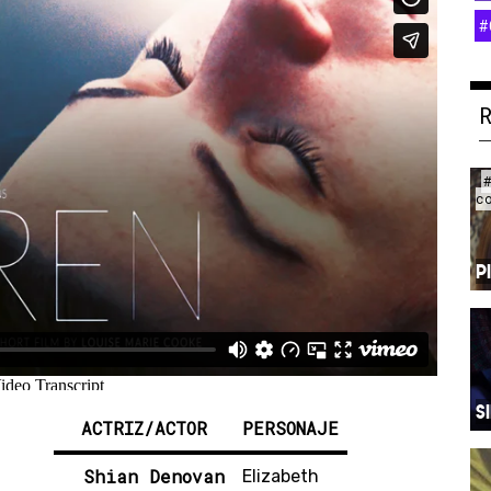
#
c
P
S
ACTRIZ/ACTOR
PERSONAJE
Shian Denovan
Elizabeth