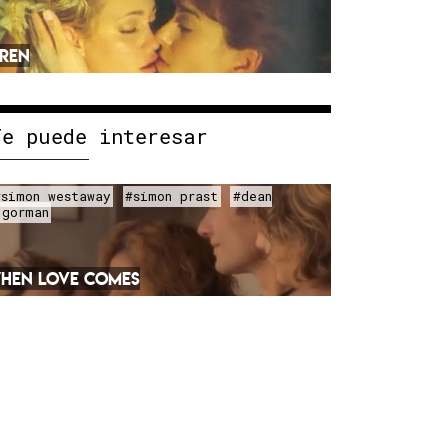
IREN
Te puede interesar
#simon westaway
#simon prast
#dean
'gorman
HEN LOVE COMES