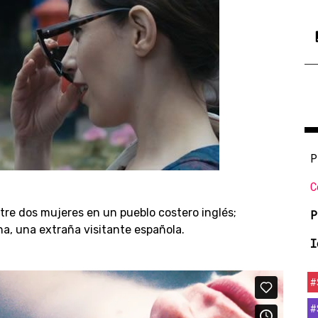
P
C
ntre dos mujeres en un pueblo costero inglés;
P
na, una extraña visitante española.
I
#
#