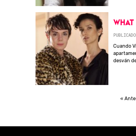
WHAT 
PUBLICADO
Cuando Vi
apartamen
desván del
« Ante