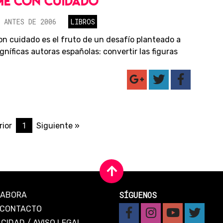
ME CON CUIDADO
 ANTES DE 2006
LIBROS
n cuidado es el fruto de un desafío planteado a
níficas autoras españolas: convertir las figuras
1
rior
Siguiente »
SÍGUENOS
LABORA
CONTACTO
ACIDAD
/
AVISO LEGAL