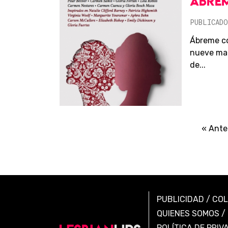
ÁBRE
PUBLICADO
Ábreme co
nueve mag
de...
« Ante
PUBLICIDAD
/
CO
QUIENES SOMOS
/
POLÍTICA DE PRIV