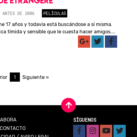
UE ÉTRANGÈRE
 ANTES DE 2006
PELÍCULAS
ne 17 años y todavía está buscándose a sí misma.
ca tímida y sensible que le cuesta hacer amigos....
1
rior
Siguiente »
SÍGUENOS
LABORA
CONTACTO
ACIDAD
/
AVISO LEGAL