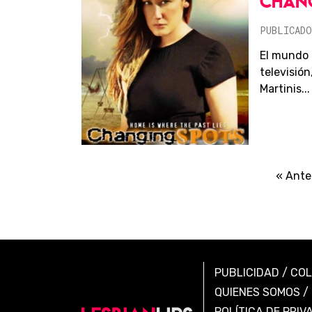
CHAN
PUBLICADO
El mundo d
televisió
Martinis...
« Ante
PUBLICIDAD
/
CO
QUIENES SOMOS
/
POLÍTICA DE PRIV