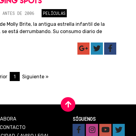
GING SPOTS
 ANTES DE 2006
PELÍCULAS
e Molly Brite, la antigua estrella infantil de la
n, se está derrumbando. Su consumo diario de
1
rior
Siguiente »
SÍGUENOS
LABORA
CONTACTO
ACIDAD
/
AVISO LEGAL