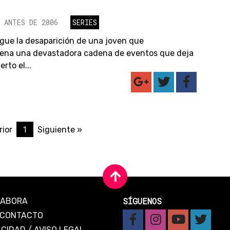
 ANTES DE 2006
SERIES
sigue la desaparición de una joven que
ena una devastadora cadena de eventos que deja
rto el...
1
rior
Siguiente »
SÍGUENOS
LABORA
CONTACTO
ACIDAD
/
AVISO LEGAL