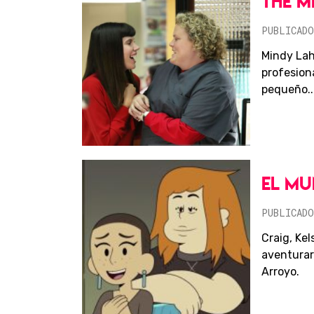
THE M
PUBLICADO
Mindy Lah
profesion
pequeño..
EL MU
PUBLICADO
Craig, Kel
aventurars
Arroyo.