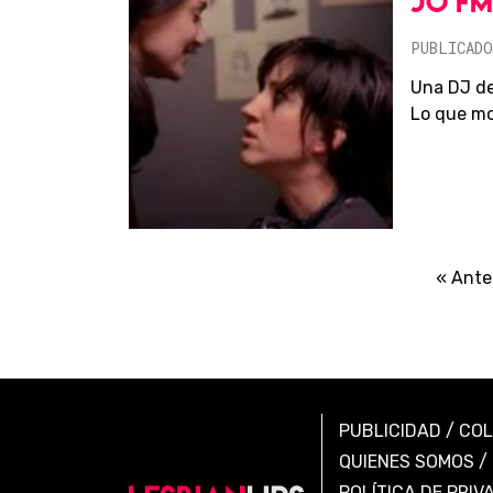
JO FM
PUBLICADO
Una DJ de
Lo que mot
« Ante
PUBLICIDAD
/
CO
QUIENES SOMOS
/
POLÍTICA DE PRIV