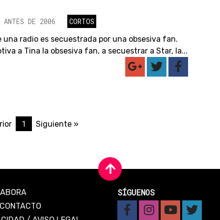
 ANTES DE 2006
CORTOS
 una radio es secuestrada por una obsesiva fan.
iva a Tina la obsesiva fan, a secuestrar a Star, la...
1
rior
Siguiente »
SÍGUENOS
LABORA
CONTACTO
ACIDAD
/
AVISO LEGAL