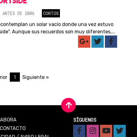
ORTSIDE
 ANTES DE 2006
CORTOS
 contemplan un solar vacío donde una vez estuvo
side". Aunque sus recuerdos son muy diferentes,...
1
rior
Siguiente »
SÍGUENOS
LABORA
CONTACTO
ACIDAD
/
AVISO LEGAL