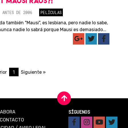
 MAUSI RAUS?!
 ANTES DE 2006
PELÍCULAS
da también "Mausi", es lesbiana, pero nadie lo sabe,
 nunca nadie lo sabrá porque Mausi es demasiado...
1
rior
Siguiente »
SÍGUENOS
LABORA
CONTACTO
ACIDAD
/
AVISO LEGAL