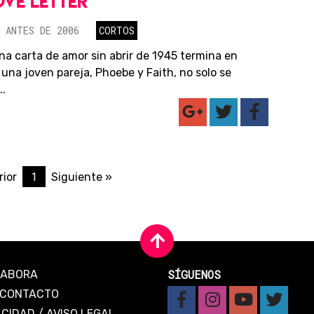
OVE LETTER
 ANTES DE 2006
CORTOS
a carta de amor sin abrir de 1945 termina en
una joven pareja, Phoebe y Faith, no solo se
..
1
rior
Siguiente »
SÍGUENOS
LABORA
CONTACTO
ACIDAD
/
AVISO LEGAL