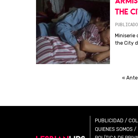
ARMIS
THE C
PUBLICADO
Miniserie 
the City 
« Ante
PUBLICIDAD
/
CO
QUIENES SOMOS
/
POLÍTICA DE PRIV