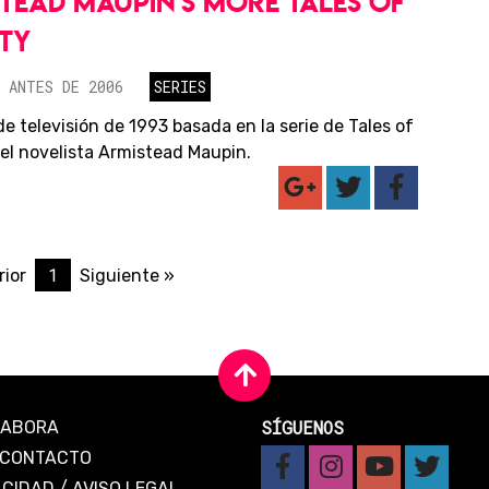
TEAD MAUPIN'S MORE TALES OF
ITY
 ANTES DE 2006
SERIES
de televisión de 1993 basada en la serie de Tales of
del novelista Armistead Maupin.
1
rior
Siguiente »
SÍGUENOS
LABORA
CONTACTO
ACIDAD
/
AVISO LEGAL