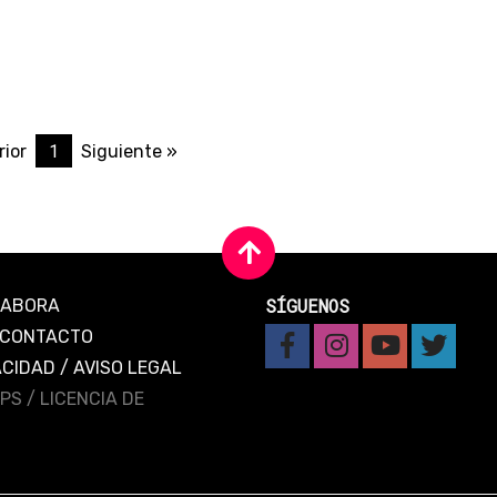
1
rior
Siguiente »
SÍGUENOS
LABORA
CONTACTO
ACIDAD
/
AVISO LEGAL
IPS /
LICENCIA DE