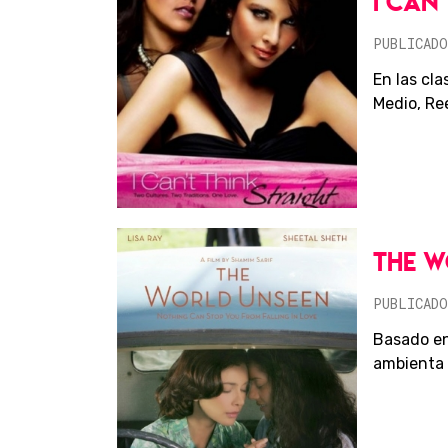
I CAN
PUBLICADO
En las cla
Medio, Ree
THE W
PUBLICADO
Basado en 
ambienta 