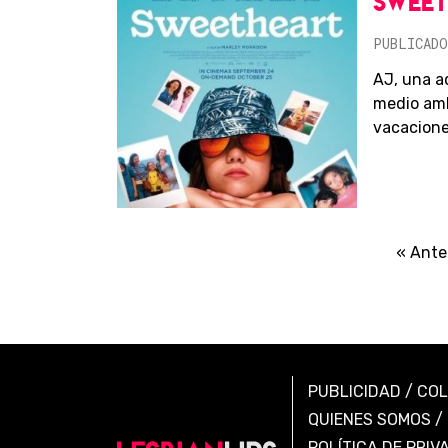
SWEE
PUBLICADO
AJ, una a
medio amb
vacaciones
« Ante
PUBLICIDAD
/
CO
QUIENES SOMOS
/
POLÍTICA DE PRIV