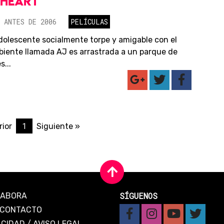
THEART
 ANTES DE 2006
PELÍCULAS
dolescente socialmente torpe y amigable con el
iente llamada AJ es arrastrada a un parque de
...
1
rior
Siguiente »
SÍGUENOS
LABORA
CONTACTO
ACIDAD
/
AVISO LEGAL