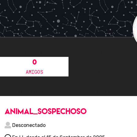
0
0
SIGUIENDO
SEGUIDORES
0
23
AMIGOS
FOROS
7
0
COMENTARIOS
FAVORITOS
animal_sospechoso
Desconectado