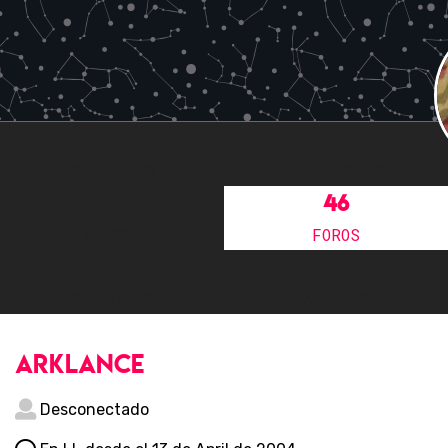
0
0
SIGUIENDO
SEGUIDORES
0
46
AMIGOS
FOROS
16
0
COMENTARIOS
FAVORITOS
arklance
Desconectado