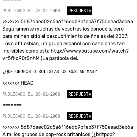
PUBLICADO EL 28-02-2008
RESPUESTA
>>>>>>> 56876aec02c5a6f16edb9bfeb37f750eead3eb6a
Seguramente muchas de vosotras los conocéis, pero
para mí han sido el descubrimiento de finales del 2007:
Love of Lesbian, un grupo español con canciones tan
increíbles como ésta http://www.youtube.com/watch?
v=5fkq90rSnhM (La parábola del...
¿QUE GRUPOS O SOLISTAS OS GUSTAN MAS?
<<<<<<< HEAD
PUBLICADO EL 28-02-2008
RESPUESTA
=======
PUBLICADO EL 28-02-2008
RESPUESTA
>>>>>>> 56876aec02c5a6f16edb9bfeb37f750eead3eb6a
A mi los grupos de pop-rock británicos (¿britpop?