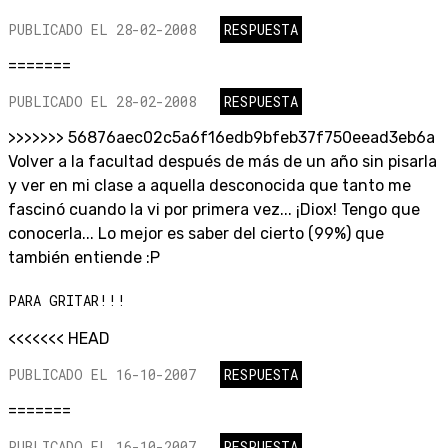
PUBLICADO EL 28-02-2008
RESPUESTA
=======
PUBLICADO EL 28-02-2008
RESPUESTA
>>>>>>> 56876aec02c5a6f16edb9bfeb37f750eead3eb6a
Volver a la facultad después de más de un año sin pisarla
y ver en mi clase a aquella desconocida que tanto me
fascinó cuando la vi por primera vez... ¡Diox! Tengo que
conocerla... Lo mejor es saber del cierto (99%) que
también entiende :P
PARA GRITAR!!!
<<<<<<< HEAD
PUBLICADO EL 16-10-2007
RESPUESTA
=======
PUBLICADO EL 16-10-2007
RESPUESTA