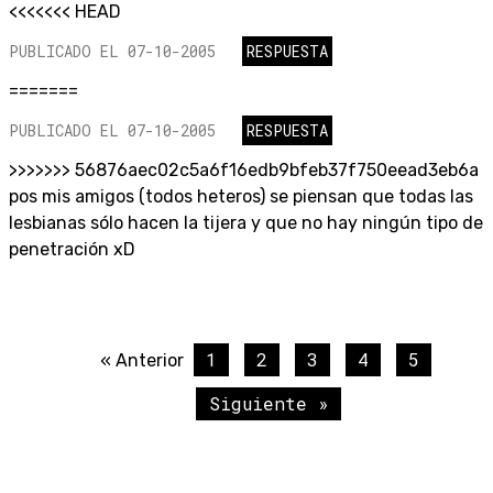
<<<<<<< HEAD
PUBLICADO EL 07-10-2005
RESPUESTA
=======
PUBLICADO EL 07-10-2005
RESPUESTA
>>>>>>> 56876aec02c5a6f16edb9bfeb37f750eead3eb6a
pos mis amigos (todos heteros) se piensan que todas las
lesbianas sólo hacen la tijera y que no hay ningún tipo de
penetración xD
1
2
3
4
5
« Anterior
Siguiente »