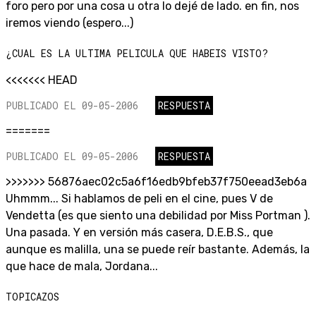
foro pero por una cosa u otra lo dejé de lado. en fin, nos
iremos viendo (espero...)
¿CUAL ES LA ULTIMA PELICULA QUE HABEIS VISTO?
<<<<<<< HEAD
PUBLICADO EL 09-05-2006
RESPUESTA
=======
PUBLICADO EL 09-05-2006
RESPUESTA
>>>>>>> 56876aec02c5a6f16edb9bfeb37f750eead3eb6a
Uhmmm... Si hablamos de peli en el cine, pues V de
Vendetta (es que siento una debilidad por Miss Portman ).
Una pasada. Y en versión más casera, D.E.B.S., que
aunque es malilla, una se puede reír bastante. Además, la
que hace de mala, Jordana...
TOPICAZOS