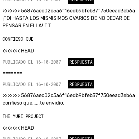
>>>>>>> 56876aec02c5a6f16edb9bfeb37f750eead3eb6a
¡TOI HASTA LOS MISMISIMOS OVARIOS DE NO DEJAR DE
PENSAR EN ELLA! T.T
CONFIESO QUE
<<<<<<< HEAD
PUBLICADO EL 16-10-2007
RESPUESTA
=======
PUBLICADO EL 16-10-2007
RESPUESTA
>>>>>>> 56876aec02c5a6f16edb9bfeb37f750eead3eb6a
confieso que......te envidio.
THE YURI PROJECT
<<<<<<< HEAD