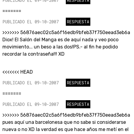
PUBLICADO EL 09-10-2007
RESPUESTA
=======
PUBLICADO EL 09-10-2007
RESPUESTA
>>>>>>> 56876aec02c5a6f16edb9bfeb37f750eead3eb6a
Diox! El Salón del Manga es de aquí nada y veo poco
movimiento... un beso a las dos!PS.- al fin he podido
recordar la contraseña!!! XD
<<<<<<< HEAD
PUBLICADO EL 09-10-2007
RESPUESTA
=======
PUBLICADO EL 09-10-2007
RESPUESTA
>>>>>>> 56876aec02c5a6f16edb9bfeb37f750eead3eb6a
pues aquí una barcelonesa que no sabe si considerarse
nueva o no XD la verdad es que hace años me metí en el