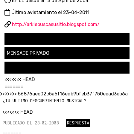
En LL desde el 13 de April de 2004
Último avistamiento el 23-04-2011
http://arkiebuscasusitio.blogspot.com/
SEGUIR
MENSAJE PRIVADO
SOLICITAR AMISTAD
<<<<<<< HEAD
=======
>>>>>>> 56876aec02c5a6f16edb9bfeb37f750eead3eb6a
¿TU ÚLTIMO DESCUBRIMIENTO MUSICAL?
<<<<<<< HEAD
PUBLICADO EL 28-02-2008
RESPUESTA
=======