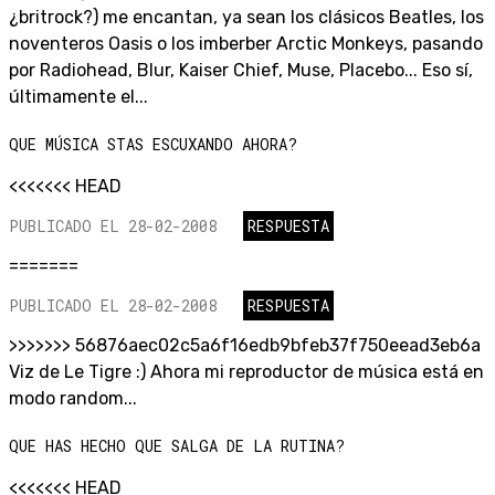
¿britrock?) me encantan, ya sean los clásicos Beatles, los
noventeros Oasis o los imberber Arctic Monkeys, pasando
por Radiohead, Blur, Kaiser Chief, Muse, Placebo... Eso sí,
últimamente el...
QUE MÚSICA STAS ESCUXANDO AHORA?
<<<<<<< HEAD
PUBLICADO EL 28-02-2008
RESPUESTA
=======
PUBLICADO EL 28-02-2008
RESPUESTA
>>>>>>> 56876aec02c5a6f16edb9bfeb37f750eead3eb6a
Viz de Le Tigre :) Ahora mi reproductor de música está en
modo random...
QUE HAS HECHO QUE SALGA DE LA RUTINA?
<<<<<<< HEAD