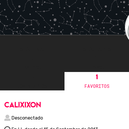
0
0
SIGUIENDO
SEGUIDORES
0
2
AMIGOS
FOROS
2
1
COMENTARIOS
FAVORITOS
calixixon
Desconectado