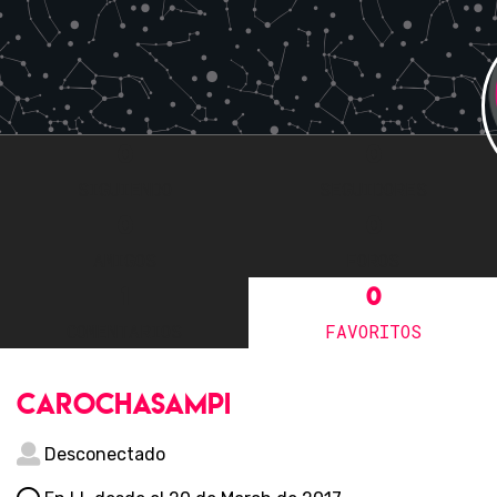
0
0
SIGUIENDO
SEGUIDORES
0
0
AMIGOS
FOROS
1
0
COMENTARIOS
FAVORITOS
carochasampi
Desconectado