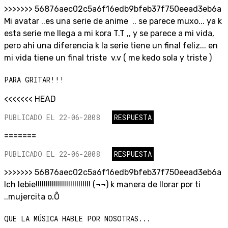
>>>>>>> 56876aec02c5a6f16edb9bfeb37f750eead3eb6a
Mi avatar ..es una serie de anime .. se parece muxo... ya k
esta serie me llega a mi kora T.T ,, y se parece a mi vida,
pero ahi una diferencia k la serie tiene un final feliz... en
mi vida tiene un final triste v.v ( me kedo sola y triste )
PARA GRITAR!!!
<<<<<<< HEAD
PUBLICADO EL 22-06-2008
RESPUESTA
=======
PUBLICADO EL 22-06-2008
RESPUESTA
>>>>>>> 56876aec02c5a6f16edb9bfeb37f750eead3eb6a
Ich lebie!!!!!!!!!!!!!!!!!!!!!!!!!!! (¬¬) k manera de llorar por ti
..mujercita o.Ô
QUE LA MÚSICA HABLE POR NOSOTRAS...