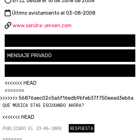
En LL desde el 16 de June de 2008
Último avistamiento el 03-08-2008
www.sandra-jensen.com
SEGUIR
MENSAJE PRIVADO
SOLICITAR AMISTAD
<<<<<<< HEAD
=======
>>>>>>> 56876aec02c5a6f16edb9bfeb37f750eead3eb6a
QUE MÚSICA STAS ESCUXANDO AHORA?
<<<<<<< HEAD
PUBLICADO EL 23-06-2008
RESPUESTA
=======