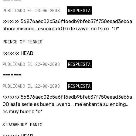
PUBLICADO EL 23-06-2008
RESPUESTA
>>>>>>> 56876aec02c5a6f16edb9bfeb37f750eead3eb6a
ahora mismoo ..escuxoo kÖzi de izayoi no tsuki *O*
PRINCE OF TENNIS
<<<<<<< HEAD
PUBLICADO EL 22-06-2008
RESPUESTA
=======
PUBLICADO EL 22-06-2008
RESPUESTA
>>>>>>> 56876aec02c5a6f16edb9bfeb37f750eead3eb6a
OO esta serie es buena...weno .. me enkanta su ending..
es muy bueno *o*
STRAWBERRY PANIC