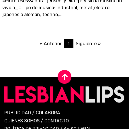
=PIntereses:Sandra..jensen..y ella *p* y sin la musika no
vivo o_OTipo de musica: Industrial, metal ,electro
japones o aleman, techno,...
1
« Anterior
Siguiente »
PUBLICIDAD
/
COLABORA
QUIENES SOMOS
/
CONTACTO
POLÍTICA DE PRIVACIDAD
/
AVISO LEGAL