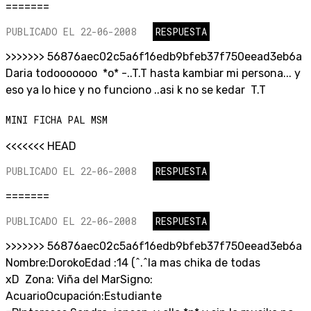
=======
PUBLICADO EL 22-06-2008
RESPUESTA
>>>>>>> 56876aec02c5a6f16edb9bfeb37f750eead3eb6a
Daria todooooooo *o* -..T.T hasta kambiar mi persona... y
eso ya lo hice y no funciono ..asi k no se kedar T.T
MINI FICHA PAL MSM
<<<<<<< HEAD
PUBLICADO EL 22-06-2008
RESPUESTA
=======
PUBLICADO EL 22-06-2008
RESPUESTA
>>>>>>> 56876aec02c5a6f16edb9bfeb37f750eead3eb6a
Nombre:DorokoEdad :14 (^.^la mas chika de todas
xD Zona: Viña del MarSigno:
AcuarioOcupación:Estudiante