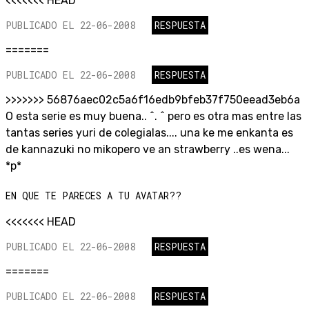
<<<<<<< HEAD
PUBLICADO EL 22-06-2008
RESPUESTA
=======
PUBLICADO EL 22-06-2008
RESPUESTA
>>>>>>> 56876aec02c5a6f16edb9bfeb37f750eead3eb6a
O esta serie es muy buena.. ^. ^ pero es otra mas entre las
tantas series yuri de colegialas.... una ke me enkanta es
de kannazuki no mikopero ve an strawberry ..es wena...
*p*
EN QUE TE PARECES A TU AVATAR??
<<<<<<< HEAD
PUBLICADO EL 22-06-2008
RESPUESTA
=======
PUBLICADO EL 22-06-2008
RESPUESTA