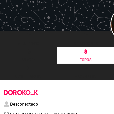
0
0
SIGUIENDO
SEGUIDORES
0
8
AMIGOS
FOROS
3
0
COMENTARIOS
FAVORITOS
doroko_k
Desconectado