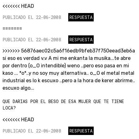
<<<<<<< HEAD
PUBLICADO EL 22-06-2008
RESPUESTA
=======
PUBLICADO EL 22-06-2008
RESPUESTA
>>>>>>> 56876aec02c5a6f16edb9bfeb37f750eead3eb6a
si eso es verdad v.v A mi me enkanta la musika...te abre
por dentro (o_O intendible) weno ..pero eso pasa en mi
kaso ... *o*..y no soy muy alternativa.. o_O el metal metal
industrial es lo k escuxo ..pero a la hora de kerer abrirme..
escuxo algo...
QUE DARIAS POR EL BESO DE ESA MUJER QUE TE TIENE
LOCA?
<<<<<<< HEAD
PUBLICADO EL 22-06-2008
RESPUESTA