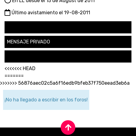
En LL desde el 15 de August de 2011
Último avistamiento el 19-08-2011
SEGUIR
MENSAJE PRIVADO
SOLICITAR AMISTAD
<<<<<<< HEAD
=======
>>>>>>> 56876aec02c5a6f16edb9bfeb37f750eead3eb6a
¡No ha llegado a escribir en los foros!