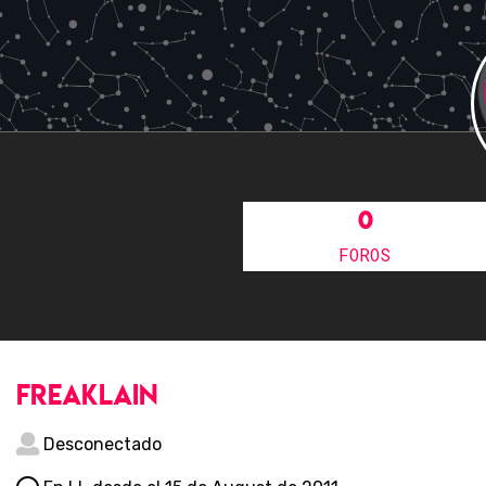
0
0
SIGUIENDO
SEGUIDORES
0
0
AMIGOS
FOROS
1
0
COMENTARIOS
FAVORITOS
freaklain
Desconectado