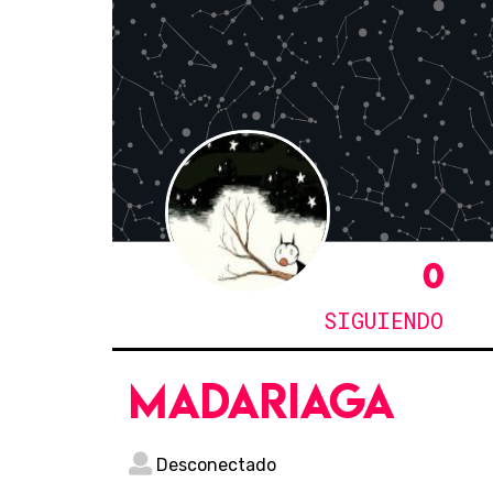
0
SIGUIENDO
madariaga
Desconectado