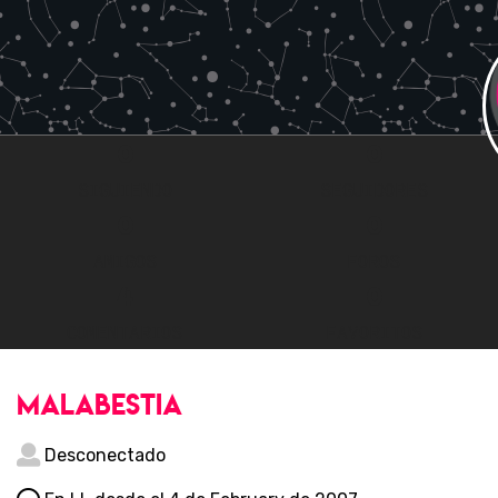
0
0
SIGUIENDO
SEGUIDORES
0
0
AMIGOS
FOROS
4
0
COMENTARIOS
FAVORITOS
malabestia
Desconectado