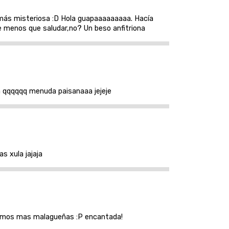
 más misteriosa :D Hola guapaaaaaaaaa. Hacía
e menos que saludar,no? Un beso anfitriona
a qqqqqq menuda paisanaaa jejeje
s xula jajaja
seamos mas malagueñas :P encantada!