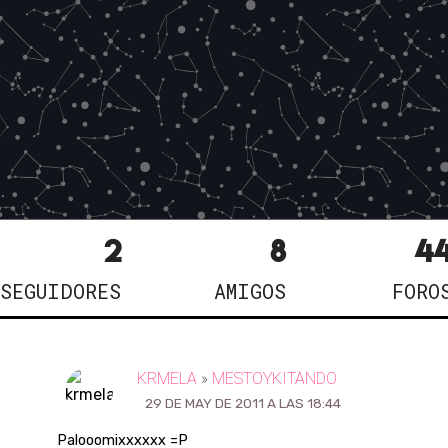
2
8
4
SEGUIDORES
AMIGOS
FORO
KRMELA
»
MESTOYKITANDO
29 DE MAY DE 2011 A LAS 18:44
Palooomixxxxxx =P