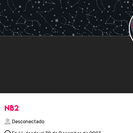
0
0
SIGUIENDO
SEGUIDORES
0
557
AMIGOS
FOROS
15
3
COMENTARIOS
FAVORITOS
nb2
Desconectado