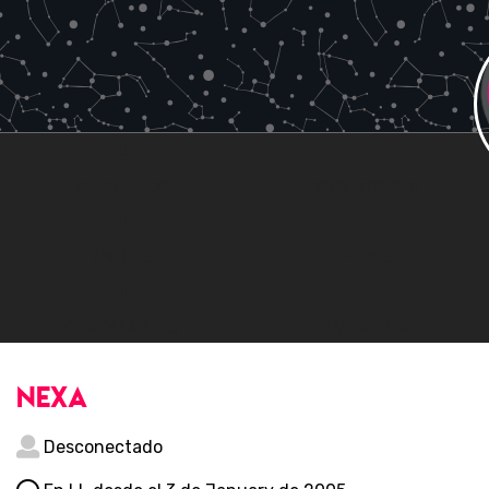
0
0
SIGUIENDO
SEGUIDORES
0
1
AMIGOS
FOROS
1
0
COMENTARIOS
FAVORITOS
nexa
Desconectado