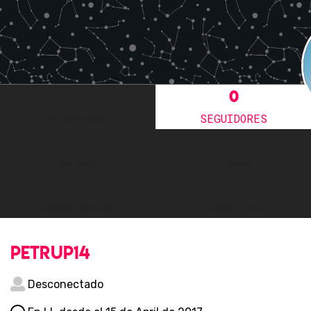
0
0
SIGUIENDO
SEGUIDORES
0
0
AMIGOS
FOROS
2
0
COMENTARIOS
FAVORITOS
petrup14
Desconectado