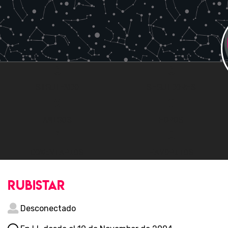
0
0
SIGUIENDO
SEGUIDORES
0
9
AMIGOS
FOROS
4
0
COMENTARIOS
FAVORITOS
rubistar
Desconectado