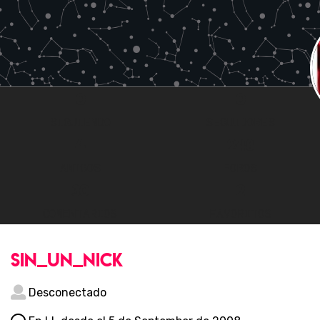
0
0
SIGUIENDO
SEGUIDORES
4
248
AMIGOS
FOROS
30
2
COMENTARIOS
FAVORITOS
sin_un_nick
Desconectado