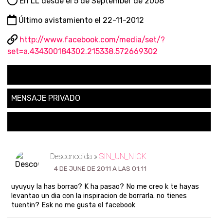
En LL desde el 5 de September de 2008
Último avistamiento el 22-11-2012
http://www.facebook.com/media/set/?
set=a.434300184302.215338.572669302
SEGUIR
MENSAJE PRIVADO
SOLICITAR AMISTAD
Desconocida »
SIN_UN_NICK
4 DE JUNE DE 2011 A LAS 01:11
uyuyuy la has borrao? K ha pasao? No me creo k te hayas
levantao un dia con la inspiracion de borrarla. no tienes
tuentin? Esk no me gusta el facebook