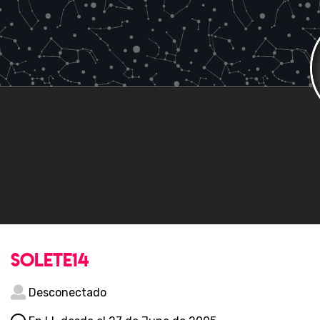
0
0
SIGUIENDO
SEGUIDORES
0
0
AMIGOS
FOROS
2
0
COMENTARIOS
FAVORITOS
solete14
Desconectado