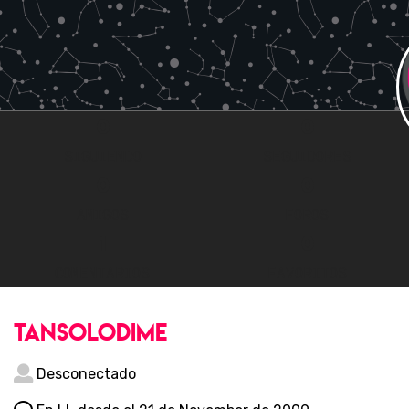
0
0
SIGUIENDO
SEGUIDORES
0
0
AMIGOS
FOROS
1
0
COMENTARIOS
FAVORITOS
tansolodime
Desconectado