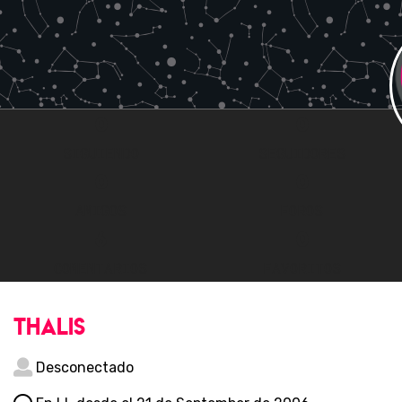
0
0
SIGUIENDO
SEGUIDORES
0
0
AMIGOS
FOROS
6
0
COMENTARIOS
FAVORITOS
thalis
Desconectado